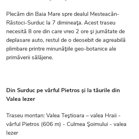
Plecăm din Baia Mare spre dealul Mesteacăn-
Răstoci-Surduc la 7 dimineaţa. Acest traseu
necesită 8 ore din care vreo 2 ore şi jumătate de
deplasare auto, restul de o deosebit de agreabilă
plimbare printre minunăţiile geo-botanice ale
primăverii sălăjene.
Din Surduc pe vârful Pietros şi la tăurile din
Valea Iezer
Traseu montan: Valea Teştioara – valea Hraii -
vârful Pietros (606 m) - Culmea Şoimului - valea
Iezer