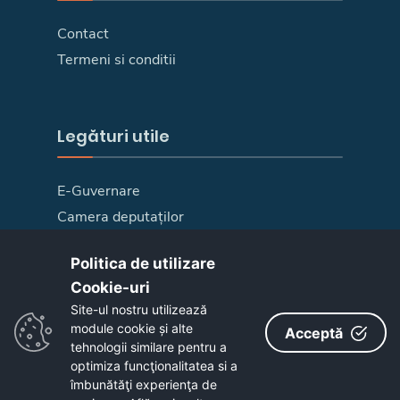
Contact
Termeni si conditii
Legături utile
E-Guvernare
Camera deputaților
Senat
Politica de utilizare
Harta site
Cookie-uri‎
Link-uri utile
Site-ul nostru utilizează
E-Consultare
module cookie și alte
Acceptă
tehnologii similare pentru a
optimiza funcţionalitatea si a
Copyright © 2020 - Primăria Comunei Surduc
îmbunătăţi experienţa de